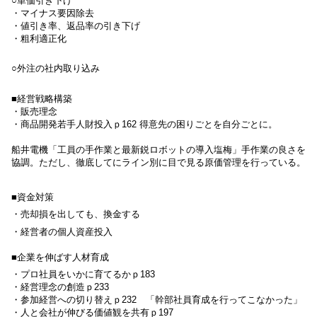
○単価引き下げ
・マイナス要因除去
・値引き率、返品率の引き下げ
・粗利適正化
○
外注の社内取り込み
■
経営戦略構築
・販売理念
・商品開発若手人財投入ｐ
162
得意先の困りごとを自分ごとに。
船井電機「工員の手作業と最新鋭ロボットの導入塩梅」手作業の良さを
協調。ただし、徹底してにライン別に目で見る原価管理を行っている。
■資金対策
・売却損を出しても、換金する
・経営者の個人資産投入
■企業を伸ばす人材育成
・プロ社員をいかに育てるかｐ
183
・経営理念の創造ｐ
233
・
参加経営への切り替えｐ
232 「幹部社員育成を行ってこなかった」
・人と会社が伸びる価値観を共有ｐ
197