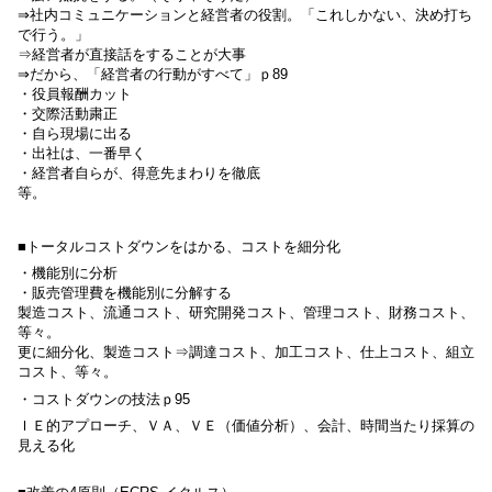
⇒社内コミュニケーションと経営者の役割。「これしかない、決め打ち
で行う。」
⇒経営者が直接話をすることが大事
⇒だから、「経営者の行動がすべて」ｐ
89
・役員報酬カット
・交際活動粛正
・自ら現場に出る
・出社は、一番早く
・経営者自らが、得意先まわりを徹底
等。
■トータルコストダウンをはかる、コストを細分化
・機能別に分析
・販売管理費を機能別に分解する
製造コスト、流通コスト、研究開発コスト、管理コスト、財務コスト、
等々。
更に細分化、製造コスト⇒調達コスト、加工コスト、仕上コスト、組立
コスト、等々。
・コストダウンの技法ｐ
95
ＩＥ的アプローチ、ＶＡ、ＶＥ（価値分析）、会計、時間当たり採算の
見える化