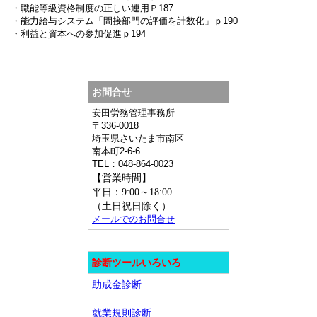
・
職能等級資格制度の正しい運用Ｐ
187
・
能力給与システム「間接部門の評価を計数化」ｐ190
・利益と資本への参加促進ｐ
194
お問合せ
安田労務管理事務所
〒
336-0018
埼玉県
さいたま市南区
南本町2-6-6
TEL：
048-864-0023
【営業時間】
平日：9:00～18:00
（土日祝日除く）
メールでのお問合せ
診断ツールいろいろ
助成金診断
就業規則診断