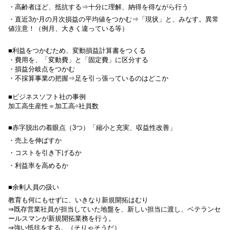
・高齢者ほど、抵抗する⇒十分に理解、納得を得ながら行う
・直近
3
か月の月次損益の平均値をつかむ⇒「現状」と、みなす。異常
値注意！（例月、大きく違っている等）
■利益をつかむため、変動損益計算書をつくる
・費用を、「変動費」と「固定費」に区分する
・損益分岐点をつかむ
・不採算事業の把握⇒足を引っ張っているのはどこか
■ビジネスソフト社の事例
加工高生産性＝加工高÷社員数
■
赤字脱出の着眼点（3つ）「縮小と充実、収益性改善」
・売上を伸ばすか
・コストを引き下げるか
・利益率を高めるか
■
余剰人員の扱い
教育も何にもせずに、いきなり新規開拓はむり
⇒既存営業社員が担当していた地盤を、新しい担当に渡し、ベテランセ
ールスマンが新規開拓業務を行う。
⇒強い抵抗をする。（そりゃそうだ）