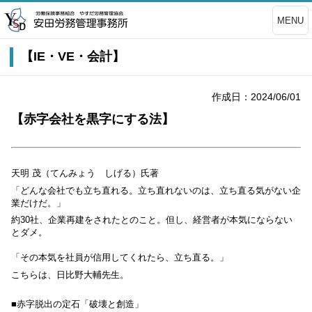
MENU
【IE・VE・会計】
作成日：2024/06/01
【赤字会社を黒字にする法】
天明 茂（てんみょう しげる）氏著
「どんな会社でも立ち直れる。立ち直れないのは、立ち直る気がない企
業だけだ。」
約
30
社、企業再建をされたとのこと。但し、経営者が本気にならない
とダメ。
「その本気を社員が信用してくれたら、立ち直る。」
こちらは、日比野大輔先生。
■赤字脱出の定石「破壊と創造」