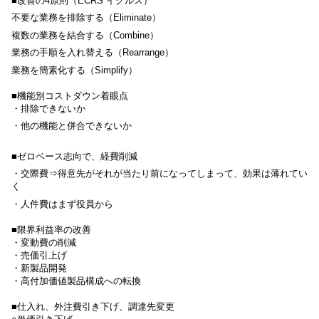
■
改善の
4
原則（
ECRS イクルス）
不要な業務を排除する（Eliminate）
複数の業務を結合する（Combine）
業務の手順を入れ替える（Rearrange）
業務を簡素化する（Simplify）
■機能別コストダウン着眼点
・排除できないか
・他の機能と併合できないか
■
ゼロベース志向で、経費削減
・交際費⇒得意先がそれが当たり前になってしまって、効果は薄れてい
く
・
人件費はまず役員から
■限界利益率の改善
・変動費の削減
・売価引上げ
・新製品開発
・高付加価値製品構成への転換
■仕入れ、外注費引き下げ、調達先変更