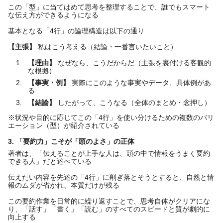
この「型」に当てはめて思考を整理することで、誰でもスマート
な伝え方ができるようになる
基本となる「4行」の論理構造は以下の通り
【主張】
私はこう考える（結論・一番言いたいこと）
【理由】
なぜなら、こうだからだ（主張を裏付ける客観的
な根拠）
【事実・例】
実際にこのような事実やデータ、具体例があ
る
【結論】
したがって、こうなる（全体のまとめ・念押し）
※状況や目的に応じてこの「4行」を使い分けるための複数のバリ
エーション（型）が紹介されている
3. 「要約力」こそが「頭のよさ」の正体
著者は、「伝えることが上手な人は、頭の中で情報をうまく要約
できる人」だと述べている
伝えたい内容を先述の「4行」に削ぎ落とそうとすると、自然と情
報のムダが省かれ、本質だけが残る
この要約作業を日常的に繰り返すことで、思考自体がクリアにな
り、「話す」「書く」「読む」のすべてのスピードと質が劇的に
向上する