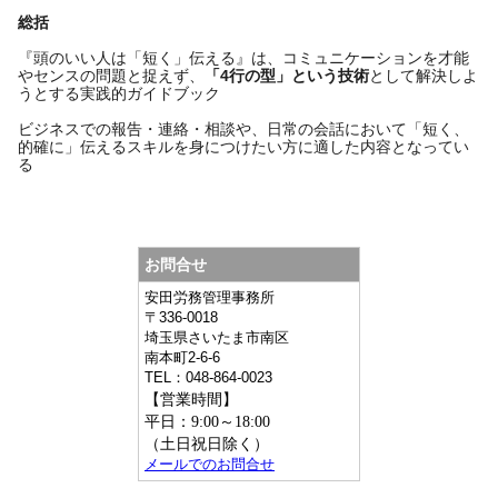
総括
『頭のいい人は「短く」伝える』は、コミュニケーションを才能
やセンスの問題と捉えず、
「4行の型」という技術
として解決しよ
うとする実践的ガイドブック
ビジネスでの報告・連絡・相談や、日常の会話において「短く、
的確に」伝えるスキルを身につけたい方に適した内容となってい
る
お問合せ
安田労務管理事務所
〒
336-0018
埼玉県
さいたま市南区
南本町2-6-6
TEL：
048-864-0023
【営業時間】
平日：9:00～18:00
（土日祝日除く）
メールでのお問合せ