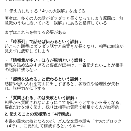
1. 伝え方に対する「4つの大誤解」を捨てる
著者は、多くの人の話がダラダラと長くなってしまう原因は、無
意識のうちに抱いている「誤解」にあると指摘している
まずはこれらを捨てる必要がある
・「時系列」で話せば伝わるという誤解：
起こった順番にダラダラ話すと前置きが長くなり、相手は結論が
見えずに疲弊してしまう
・「情報量が多い」ほうが親切という誤解：
情報を詰め込みすぎると要点がぼやけ、一番伝えたいことが相手
の記憶に残らない
・「感情を込める」と伝わるという誤解：
感情や思い入れを前面に出しすぎると、客観性や論理性が失わ
れ、説得力が低下する
・「質問される」のは失敗という誤解：
相手から質問されないように全てを話そうとするから長くなる、
要点だけを短く伝え、残りは相手の質問で補足する方が効率的
2. 伝えることの究極形は「4行構成」
本書の最大の核となるのが、どんな文章や話も「4つのブロック
（4行）」に要約して構成するというルール